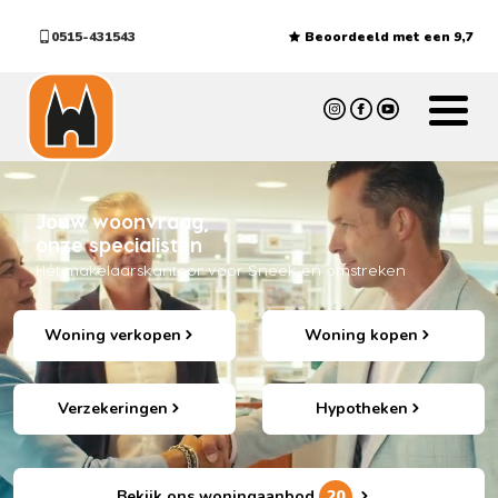
0515-431543
Beoordeeld met een 9,7
Jouw woonvraag,
onze specialisten
Hét makelaarskantoor voor Sneek en omstreken
Woning verkopen
Woning kopen
Verzekeringen
Hypotheken
Bekijk ons woningaanbod
20