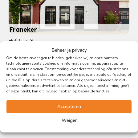
Franeker
Hofstraat 8
Beheer je privacy
2
2
A
86 m
Om de beste ervaringen te bieden, gebruiken wij en onze partners
technologieën zoals cookies om informatie over het apparaat op te
slaan en/of te openen. Toestemming voor deze technologieën stelt ons
€ 315.000,- k.k.
en onze partners in staat om persoonlijke gegevens zoals surfgedrag of
Bekijken
unieke ID's op deze site te verwerken en om gepersonaliseerde en niet-
gepersonaliseerde advertenties te tonen. Als u geen toestemming geeft
of deze intrekt, kan dit invloed hebben op bepaalde functies.
Accepteren
Weiger