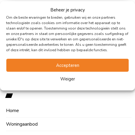
Beheer je privacy
Vergelijkingskaart
Om de beste ervaringen te bieden, gebruiken wij en onze partners
Hypotheekshop
technologieën zoals cookies om informatie over het apparaat op te
slaan en/of te openen. Toestemming voor deze technologieën stelt ons
Verzekeringen
en onze partners in staat om persoonlijke gegevens zoals surfgedrag of
unieke ID's op deze site te verwerken en om gepersonaliseerde en niet-
gepersonaliseerde advertenties te tonen. Als u geen toestemming geeft
of deze intrekt, kan dit invloed hebben op bepaalde functies.
Accepteren
Weiger
Makelaardij Sneek
Home
Woningaanbod