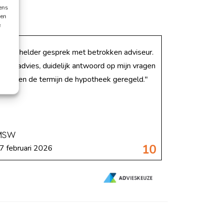
ens
 en
e
Goed, helder gesprek met betrokken adviseur.
erlijk advies, duidelijk antwoord op mijn vragen
n binnen de termijn de hypotheek geregeld."
MSW
10
7 februari 2026