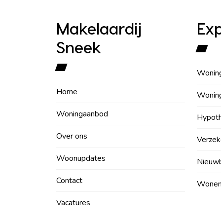
Makelaardij
Exp
Sneek
Wonin
Home
Wonin
Woningaanbod
Hypot
Over ons
Verzek
Woonupdates
Nieuw
Contact
Wonen 
Vacatures