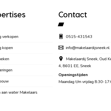
ertises
Contact
g verkopen
0515-431543
g kopen
info@makelaardijsneek.nl
heken
Makelaardij Sneek, Oud K
4, 8601 EE, Sneek
eringen
Openingstijden
bouw
Maandag t/m vrijdag 8:30-17:
aan water Makelaars