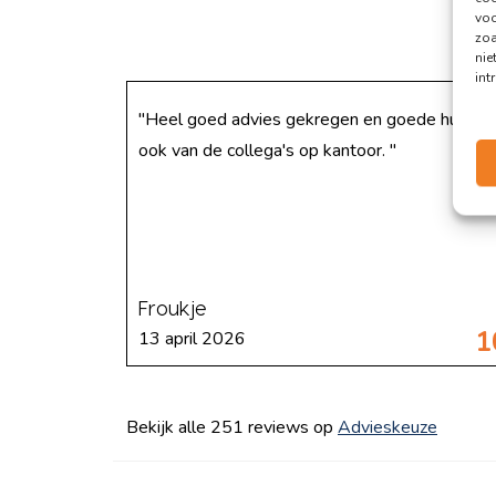
voo
zoa
nie
int
"Heel goed advies gekregen en goede hulp,
ook van de collega's op kantoor. "
Froukje
1
13 april 2026
Bekijk alle 251 reviews op
Advieskeuze