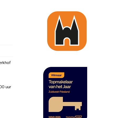
erkhof
00 uur