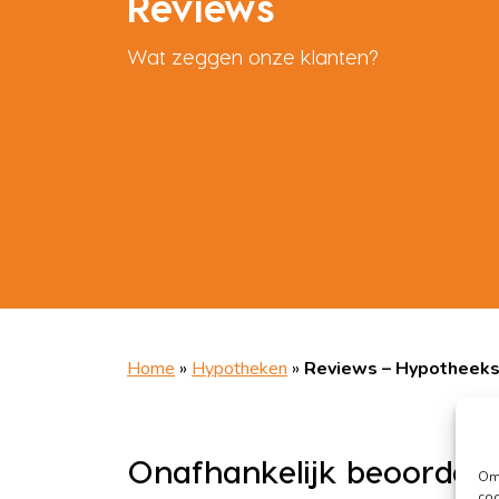
Reviews
Wat zeggen onze klanten?
Home
»
Hypotheken
»
Reviews – Hypotheek
Onafhankelijk beoordeel
Om 
coo