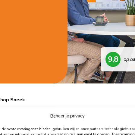
9,8
op b
shop Sneek
Beheer je privacy
d met een
9,8
de beste ervaringen te bieden, gebruiken wij en onze partners technologieën zo
kies om informatie over het apparaat op te slaan en/of te openen. Toestemming