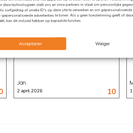
r deze technologieën stelt ons en onze partners in staat om persoonlijke gegev
ls surfgedrag of unieke ID's op deze site te verwerken en om gepersonaliseerde
Advieskeuze
t-gepersonaliseerde advertenties te tonen. Als u geen toestemming geeft of dez
rekt, kan dit invloed hebben op bepaalde functies.
"Ontzettend vriendelijk, behulpzaam en
"
meedenkend met goed en duidelijk advies."
E
Accepteren
Weiger
e
Jan
0
10
2 april 2026
1