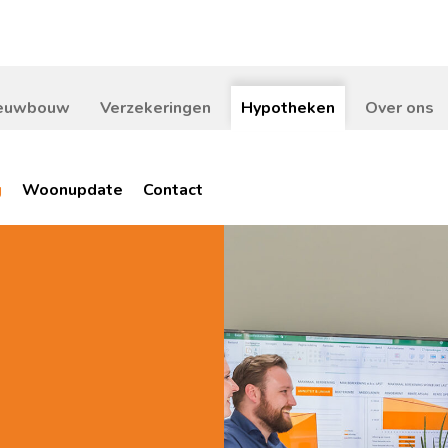
euwbouw
Verzekeringen
Hypotheken
Over ons
g
Woonupdate
Contact