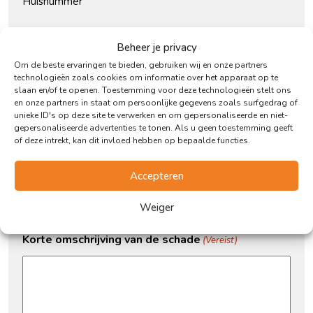
Huisnummer
E-mailadres
Beheer je privacy
Om de beste ervaringen te bieden, gebruiken wij en onze partners
technologieën zoals cookies om informatie over het apparaat op te
slaan en/of te openen. Toestemming voor deze technologieën stelt ons
en onze partners in staat om persoonlijke gegevens zoals surfgedrag of
Telefoon
unieke ID's op deze site te verwerken en om gepersonaliseerde en niet-
gepersonaliseerde advertenties te tonen. Als u geen toestemming geeft
of deze intrekt, kan dit invloed hebben op bepaalde functies.
Datum van de schade
(Vereist)
Accepteren
Weiger
DD
slash
Korte omschrijving van de schade
(Vereist)
MM
slash
JJJJ