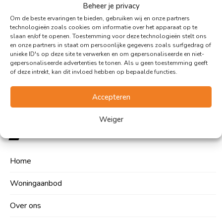
Beheer je privacy
12 juni 2026
Om de beste ervaringen te bieden, gebruiken wij en onze partners
technologieën zoals cookies om informatie over het apparaat op te
slaan en/of te openen. Toestemming voor deze technologieën stelt ons
Bekijk alle 83 reviews op
en onze partners in staat om persoonlijke gegevens zoals surfgedrag of
advieskeuze
unieke ID's op deze site te verwerken en om gepersonaliseerde en niet-
gepersonaliseerde advertenties te tonen. Als u geen toestemming geeft
of deze intrekt, kan dit invloed hebben op bepaalde functies.
Accepteren
Makelaardij Sneek
Weiger
Home
Woningaanbod
Over ons