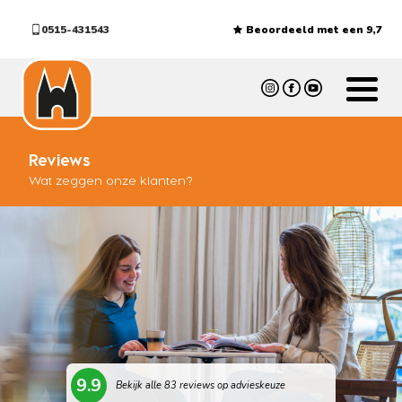
0515-431543
Beoordeeld met een 9,7
Reviews
Wat zeggen onze klanten?
9.9
Bekijk alle 83 reviews op advieskeuze