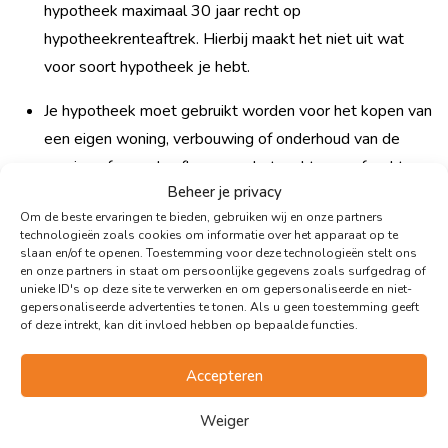
hypotheek maximaal 30 jaar recht op
hypotheekrenteaftrek. Hierbij maakt het niet uit wat
voor soort hypotheek je hebt.
Je hypotheek moet gebruikt worden voor het kopen van
een eigen woning, verbouwing of onderhoud van de
woning of voor de afkoop van het recht van erfpacht.
Beheer je privacy
Om de beste ervaringen te bieden, gebruiken wij en onze partners
9. Hoe moet ik mijn koophuis aangeven in
technologieën zoals cookies om informatie over het apparaat op te
slaan en/of te openen. Toestemming voor deze technologieën stelt ons
mijn belastingaangifte?
en onze partners in staat om persoonlijke gegevens zoals surfgedrag of
unieke ID's op deze site te verwerken en om gepersonaliseerde en niet-
Bij je belastingaangifte vul je de WOZ-waarde van je woning
gepersonaliseerde advertenties te tonen. Als u geen toestemming geeft
in. Deze heb je als het goed is thuis gestuurd gekregen, maar
of deze intrekt, kan dit invloed hebben op bepaalde functies.
je kan je WOZ-waarde ook bekijken via MijnOverheid.nl. Bij
Accepteren
het vaststellen van de WOZ-waarde wordt altijd uitgegaan
van de waarde op 1 januari van het vorige jaar. Dit noemen
Weiger
ze de waardepeildatum. In 2025 is de waardepeildatum van