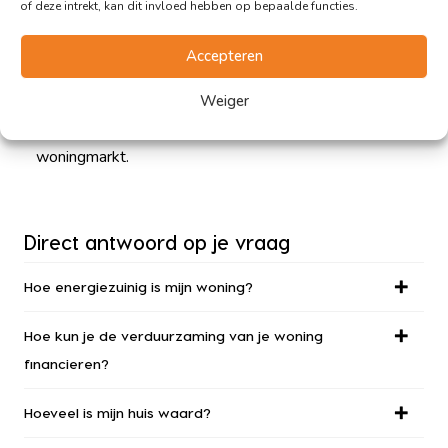
of deze intrekt, kan dit invloed hebben op bepaalde functies.
mogelijk omgekeerd kan werken voor woningen met
een lager energielabel. Als gevolg van deze
Accepteren
ontwikkelingen wordt duurzaamheid niet alleen een
ecologisch verantwoorde keuze, maar ook een
Weiger
financieel aantrekkelijke optie op de Friese
woningmarkt.
Direct antwoord op je vraag
Hoe energiezuinig is mijn woning?
Hoe kun je de verduurzaming van je woning
financieren?
Hoeveel is mijn huis waard?