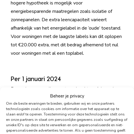
hogere hypotheek is mogelijk voor
energiebesparende maatregelen zoals isolatie of
zonnepanelen. De extra leencapaciteit varieert
afhankelijk van het energielabel in de ‘oude’ toestand.
Voor woningen met de laagste labels kan dit oplopen
tot €20.000 extra, met dit bedrag afnemend tot nul
voor woningen met al een toplabel.
Per 1 januari 2024
Deze nieuwe regeling gaat van kracht op 1 januari
Beheer je privacy
2024, en de verwachting is dat energiezuinige
Om de beste ervaringen te bieden, gebruiken wij en onze partners
woningen in Friesland aantrekkelijker zullen worden
technologieën zoals cookies om informatie over het apparaat op te
voor kopers. Dit zou kunnen leiden tot een toename
slaan en/of te openen. Toestemming voor deze technologieën stelt ons
en onze partners in staat om persoonlijke gegevens zoals surfgedrag of
van de belangstelling en mogelijk hogere prijzen. Het
unieke ID's op deze site te verwerken en om gepersonaliseerde en niet-
is echter belangrijk op te merken dat dit effect
gepersonaliseerde advertenties te tonen. Als u geen toestemming geeft