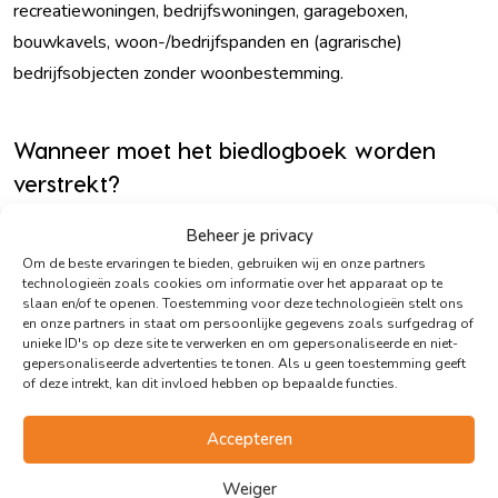
recreatiewoningen, bedrijfswoningen, garageboxen,
bouwkavels, woon-/bedrijfspanden en (agrarische)
bedrijfsobjecten zonder woonbestemming.
Wanneer moet het biedlogboek worden
verstrekt?
Het biedlogboek is na afloop van de bedenktijd en/of
Beheer je privacy
ontbindende voorwaarden beschikbaar voor alle kandidaat-
Om de beste ervaringen te bieden, gebruiken wij en onze partners
kopers via hun eigen
Move.nl
dossier.
technologieën zoals cookies om informatie over het apparaat op te
slaan en/of te openen. Toestemming voor deze technologieën stelt ons
en onze partners in staat om persoonlijke gegevens zoals surfgedrag of
unieke ID's op deze site te verwerken en om gepersonaliseerde en niet-
Wie heeft recht op inzage?
gepersonaliseerde advertenties te tonen. Als u geen toestemming geeft
of deze intrekt, kan dit invloed hebben op bepaalde functies.
Alleen kandidaat-kopers, dat zijn belangstellenden die een
bod hebben uitgebracht. Potentiële kopers die bijvoorbeeld
Accepteren
wel bezichtigd hebben maar die geen bod hebben
Weiger
uitgebracht hebben geen recht op inzage van de biedingen in