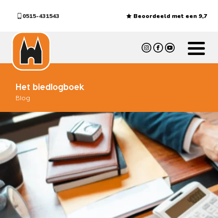
0515-431543
Beoordeeld met een 9,7
Het biedlogboek
Blog