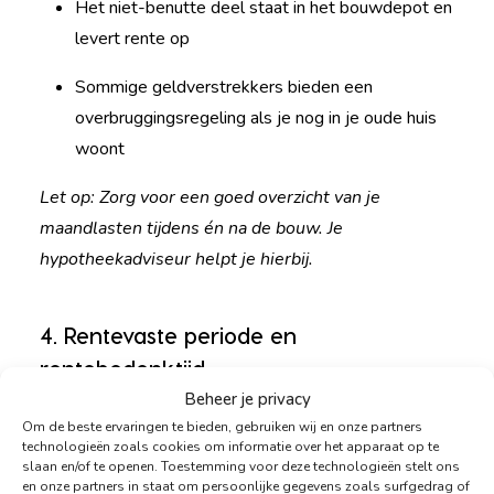
Het niet-benutte deel staat in het bouwdepot en
levert rente op
Sommige geldverstrekkers bieden een
overbruggingsregeling als je nog in je oude huis
woont
Let op: Zorg voor een goed overzicht van je
maandlasten tijdens én na de bouw. Je
hypotheekadviseur helpt je hierbij.
4. Rentevaste periode en
rentebedenktijd
Beheer je privacy
Bij een
nieuwbouwhypotheek
kun je vaak de rente nu
Om de beste ervaringen te bieden, gebruiken wij en onze partners
al vastzetten, ook al duurt het nog even voordat je
technologieën zoals cookies om informatie over het apparaat op te
woning af is. Dit heet rentevaste periode met
slaan en/of te openen. Toestemming voor deze technologieën stelt ons
en onze partners in staat om persoonlijke gegevens zoals surfgedrag of