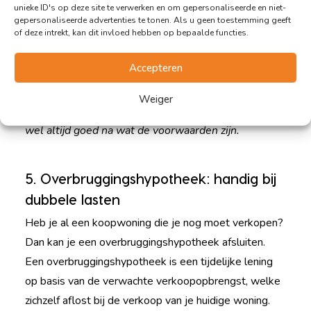
rentebedenktijd en is vooral handig bij stijgende rente.
unieke ID's op deze site te verwerken en om gepersonaliseerde en niet-
gepersonaliseerde advertenties te tonen. Als u geen toestemming geeft
Een ander voordeel is dat je van tevoren precies weet
of deze intrekt, kan dit invloed hebben op bepaalde functies.
waar je aan toe bent.
Accepteren
Goed om te weten: Sommige
geldverstrekkers
bieden kosteloos
Weiger
aanpassen
binnen een bepaalde termijn aan. Vraag
wel altijd goed na wat de voorwaarden zijn.
5. Overbruggingshypotheek: handig bij
dubbele lasten
Heb je al een koopwoning die je nog moet verkopen?
Dan kan je een overbruggingshypotheek afsluiten.
Een overbruggingshypotheek is een tijdelijke lening
op basis van de verwachte verkoopopbrengst, welke
zichzelf aflost bij de verkoop van je huidige woning.