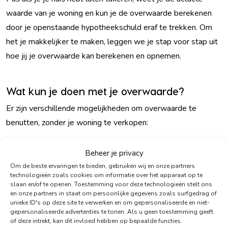
waarde van je woning en kun je de overwaarde berekenen
door je openstaande hypotheekschuld eraf te trekken. Om
het je makkelijker te maken, leggen we je stap voor stap uit
hoe jij je overwaarde kan berekenen en opnemen.
Wat kun je doen met je overwaarde?
Er zijn verschillende mogelijkheden om overwaarde te
benutten, zonder je woning te verkopen:
Verbouwen of verduurzamen: Gebruik je overwaarde om
Beheer je privacy
je woning comfortabeler of energiezuiniger te maken.
Om de beste ervaringen te bieden, gebruiken wij en onze partners
technologieën zoals cookies om informatie over het apparaat op te
Schenken aan je (klein)kinderen: Steun je (klein)kinderen
slaan en/of te openen. Toestemming voor deze technologieën stelt ons
en onze partners in staat om persoonlijke gegevens zoals surfgedrag of
bij het kopen van hun eerste woning of studie.
unieke ID's op deze site te verwerken en om gepersonaliseerde en niet-
gepersonaliseerde advertenties te tonen. Als u geen toestemming geeft
Aanvulling op je pensioen: Via bepaalde
of deze intrekt, kan dit invloed hebben op bepaalde functies.