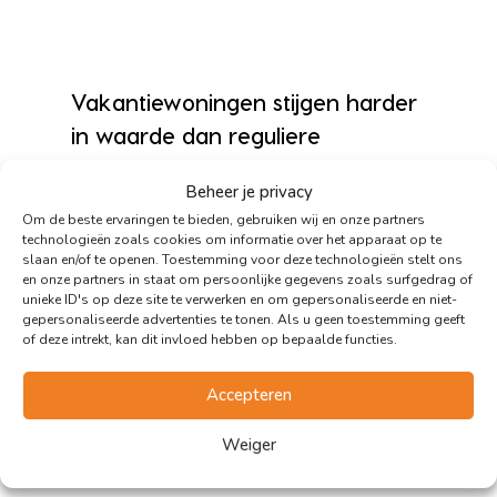
Vakantiewoningen stijgen harder
in waarde dan reguliere
woningen
Beheer je privacy
Terwijl de reguliere woningmarkt in 2024
Om de beste ervaringen te bieden, gebruiken wij en onze partners
profiteerde van een groter en betaalbaarder
technologieën zoals cookies om informatie over het apparaat op te
slaan en/of te openen. Toestemming voor deze technologieën stelt ons
aanbod, zien we bij recreatiewoningen het
en onze partners in staat om persoonlijke gegevens zoals surfgedrag of
tegenovergestelde gebeuren. Het beperkte
unieke ID's op deze site te verwerken en om gepersonaliseerde en niet-
gepersonaliseerde advertenties te tonen. Als u geen toestemming geeft
aanbod zorgt ervoor dat vakantiewoningen
of deze intrekt, kan dit invloed hebben op bepaalde functies.
sneller in waarde stijgen dan gewone
woningen of appartementen. Dit maakt een
Accepteren
vakantiehuis aantrekkelijk voor zowel eigen
Weiger
gebruik als voor belegging of verhuur.