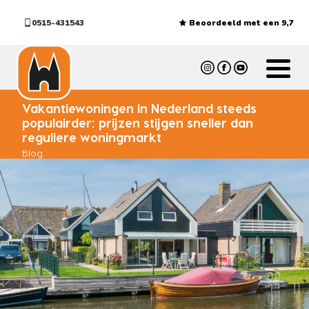
0515-431543
Beoordeeld met een 9,7
Vakantiewoningen in Nederland steeds
populairder: prijzen stijgen sneller dan
reguliere woningmarkt
Blog