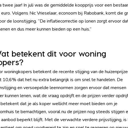
jna twee jaar! In juli was de gemiddelde koopprijs voor een besta
euro. Volgens Nic Vrieselaar, econoom bij Rabobank, komt die gr
or de loonstijging. “De inflatiecorrectie op lonen zorgt ervoor d
enen en dus meer kunnen bieden op een huis.”
at betekent dit voor woning
opers?
r woningkopers betekent de recente stijging van de huizenprijze
 10,6% dat het nu extra belangrijk is om snel te handelen. De
nstijging en versoepelde leennormen zorgen ervoor dat mensen
r kunnen lenen, wat de vraag opdrijft en de prijzen verder opdrijf
 betekent dat je als koper wellicht meer moet bieden om je
omhuis te bemachtigen, vooral nu de prijzen nog steeds stijgen 
 aanbod beperkt blijft. Met de verwachte verdere prijsstijging, is
entieel om goed voorbereid te zijn en snel te reageren op nieuw