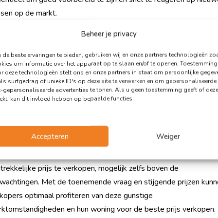
sen op de markt.
Beheer je privacy
de beste ervaringen te bieden, gebruiken wij en onze partners technologieën zo
kies om informatie over het apparaat op te slaan en/of te openen. Toestemming
at betekent dit voor woning
r deze technologieën stelt ons en onze partners in staat om persoonlijke gegev
erkopers?
ls surfgedrag of unieke ID's op deze site te verwerken en om gepersonaliseerde
t-gepersonaliseerde advertenties te tonen. Als u geen toestemming geeft of dez
rekt, kan dit invloed hebben op bepaalde functies.
r woningverkopers betekent de recente stijging van de
zenprijzen dat dit het perfecte moment is om te profiteren van d
dige marktsituatie. De gemiddelde verkoopprijs van een bestaan
Accepteren
Weiger
ing is in juli gestegen naar ruim €457.000, en de concurrentie o
ers is hevig. Dit biedt verkopers de kans om hun woning voor ee
trekkelijke prijs te verkopen, mogelijk zelfs boven de
wachtingen. Met de toenemende vraag en stijgende prijzen kun
kopers optimaal profiteren van deze gunstige
ktomstandigheden en hun woning voor de beste prijs verkopen.