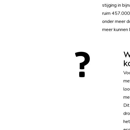
stijging in bi
ruim 457.000 
onder meer do
meer kunnen l
W
k
Voo
met
loo
mee
Dit
dro
het
ess