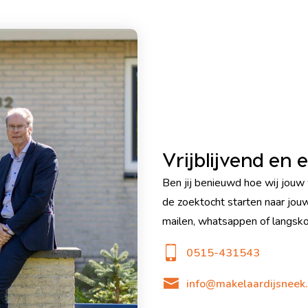
Vrijblijvend en e
Ben jij benieuwd hoe wij jouw
de zoektocht starten naar jou
mailen, whatsappen of langsko
0515-431543
info@makelaardijsneek.