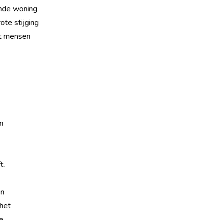
ande woning
ote stijging
at mensen
n
t.
en
 het
e