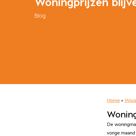
Woningprijzen blijve
Blog
Home
»
Woon
Woningp
De woningmarkt
vorige maand 