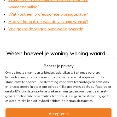
waardebepaling?
Wat kost een professionele woningtaxatie?
Hoe verhoog ik de waarde van mijn woning?
Veelgestelde vragen over woningwaarde
Weten hoeveel je woning woning waard
is?
Beheer je privacy
Stel je vraag ‘Hoeveel is mijn woning waard?’ aan AI
Om de beste ervaringen te bieden, gebruiken wij en onze partners
chatbot Hilde.
technologieën zoals cookies om informatie over het apparaat op te
slaan en/of te openen. Toestemming voor deze technologieën stelt ons
en onze partners in staat om persoonlijke gegevens zoals surfgedrag of
Naast vragen over de waarde van je woning, kun je Hilde
unieke ID's op deze site te verwerken en om gepersonaliseerde en niet-
gepersonaliseerde advertenties te tonen. Als u geen toestemming geeft
ook vragen stellen over:
of deze intrekt, kan dit invloed hebben op bepaalde functies.
Het verkopen van huis
Accepteren