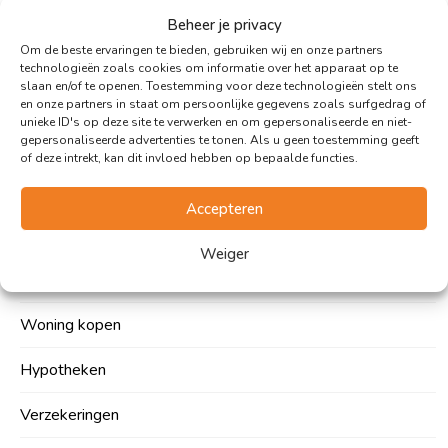
Beheer je privacy
Woonupdates
Om de beste ervaringen te bieden, gebruiken wij en onze partners
technologieën zoals cookies om informatie over het apparaat op te
Contact
slaan en/of te openen. Toestemming voor deze technologieën stelt ons
en onze partners in staat om persoonlijke gegevens zoals surfgedrag of
unieke ID's op deze site te verwerken en om gepersonaliseerde en niet-
Vacatures
gepersonaliseerde advertenties te tonen. Als u geen toestemming geeft
of deze intrekt, kan dit invloed hebben op bepaalde functies.
Expertises
Accepteren
Weiger
Woning verkopen
Woning kopen
Hypotheken
Verzekeringen