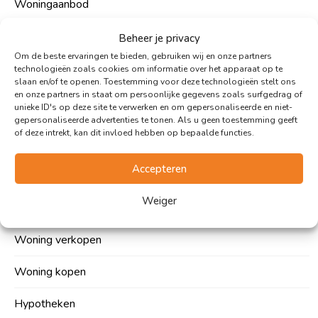
Woningaanbod
Over ons
Beheer je privacy
Om de beste ervaringen te bieden, gebruiken wij en onze partners
Woonupdates
technologieën zoals cookies om informatie over het apparaat op te
slaan en/of te openen. Toestemming voor deze technologieën stelt ons
en onze partners in staat om persoonlijke gegevens zoals surfgedrag of
Contact
unieke ID's op deze site te verwerken en om gepersonaliseerde en niet-
gepersonaliseerde advertenties te tonen. Als u geen toestemming geeft
Vacatures
of deze intrekt, kan dit invloed hebben op bepaalde functies.
Accepteren
Expertises
Weiger
Woning verkopen
Woning kopen
Hypotheken