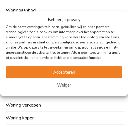
Woningaanbod
Beheer je privacy
Over ons
Om de beste ervaringen te bieden, gebruiken wij en onze partners
technologieën zoals cookies om informatie over het apparaat op te
Woonupdates
slaan en/of te openen. Toestemming voor deze technologieën stelt ons
en onze partners in staat om persoonlijke gegevens zoals surfgedrag of
unieke ID's op deze site te verwerken en om gepersonaliseerde en niet-
Contact
gepersonaliseerde advertenties te tonen. Als u geen toestemming geeft
of deze intrekt, kan dit invloed hebben op bepaalde functies.
Vacatures
Accepteren
Expertises
Weiger
Woning verkopen
Woning kopen