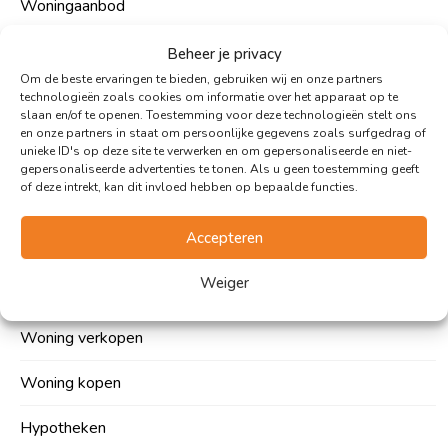
Woningaanbod
Over ons
Beheer je privacy
Om de beste ervaringen te bieden, gebruiken wij en onze partners
Woonupdates
technologieën zoals cookies om informatie over het apparaat op te
slaan en/of te openen. Toestemming voor deze technologieën stelt ons
en onze partners in staat om persoonlijke gegevens zoals surfgedrag of
Contact
unieke ID's op deze site te verwerken en om gepersonaliseerde en niet-
gepersonaliseerde advertenties te tonen. Als u geen toestemming geeft
Vacatures
of deze intrekt, kan dit invloed hebben op bepaalde functies.
Accepteren
Expertises
Weiger
Woning verkopen
Woning kopen
Hypotheken