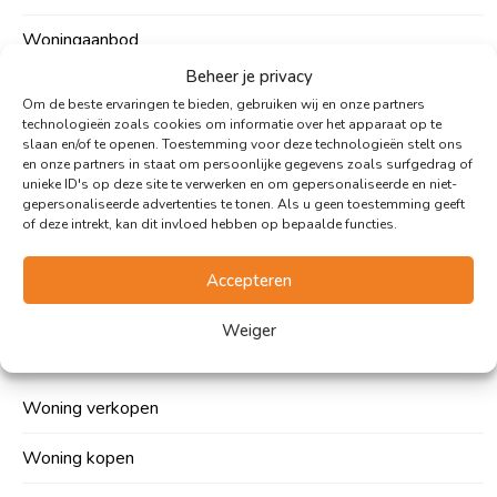
Woningaanbod
Beheer je privacy
Over ons
Om de beste ervaringen te bieden, gebruiken wij en onze partners
technologieën zoals cookies om informatie over het apparaat op te
Woonupdates
slaan en/of te openen. Toestemming voor deze technologieën stelt ons
en onze partners in staat om persoonlijke gegevens zoals surfgedrag of
unieke ID's op deze site te verwerken en om gepersonaliseerde en niet-
Contact
gepersonaliseerde advertenties te tonen. Als u geen toestemming geeft
of deze intrekt, kan dit invloed hebben op bepaalde functies.
Vacatures
Accepteren
Expertises
Weiger
Woning verkopen
Woning kopen