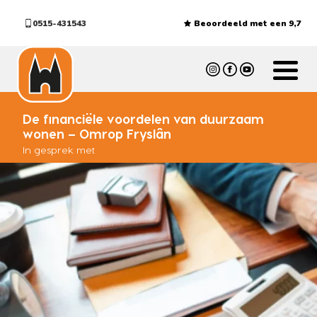
0515-431543
Beoordeeld met een 9,7
De financiële voordelen van duurzaam
wonen – Omrop Fryslân
In gesprek met