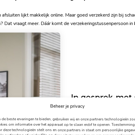
afsluiten lijkt makkelijk online. Maar goed verzekerd zijn bij scha
? Dat vraagt meer. Dáár komt de verzekeringstussenpersoon in 
In gesprek met
Beheer je privacy
In een recent gesprek met Om
persoonlijk advies, hulp bij sch
de beste ervaringen te bieden, gebruiken wij en onze partners technologieën zo
maken. Benieuwd naar het hele
kies om informatie over het apparaat op te slaan en/of te openen. Toestemming
r deze technologieën stelt ons en onze partners in staat om persoonlijke gegev
hieronder: