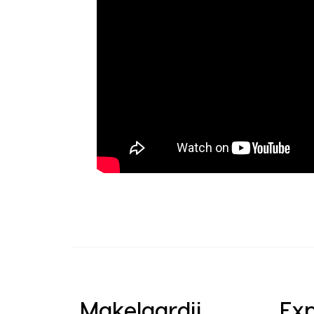
Makelaardij
Exp