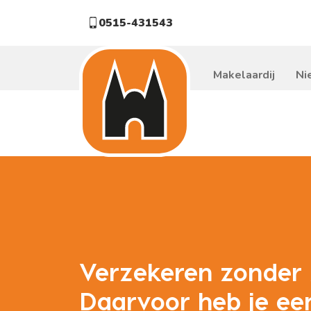
0515-431543
Makelaardij
Ni
Verzekeren zonder
Daarvoor heb je ee