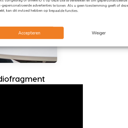
ls surfgedrag of unieke ID's op deze site te verwerken en om gepersonaliseerde
t-gepersonaliseerde advertenties te tonen. Als u geen toestemming geeft of dez
rekt, kan dit invloed hebben op bepaalde functies.
Accepteren
Weiger
adiofragment