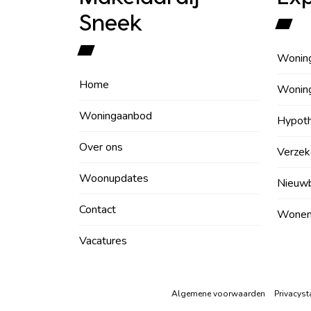
Sneek
Wonin
Home
Wonin
Woningaanbod
Hypot
Over ons
Verzek
Woonupdates
Nieuw
Contact
Wonen 
Vacatures
Algemene voorwaarden
Privacyst