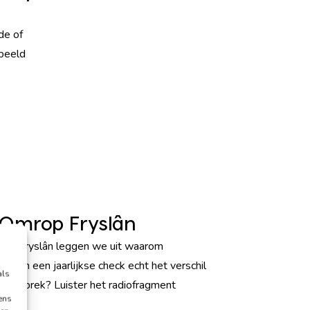
de of
beeld
 Omrop Fryslân
rop Fryslân leggen we uit waarom
ade en een jaarlijkse check echt het verschil
als
 gesprek? Luister het radiofragment
ens