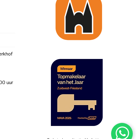
erkhof
00 uur