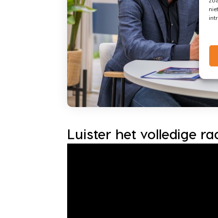
zoa
nie
int
Luister het volledige r