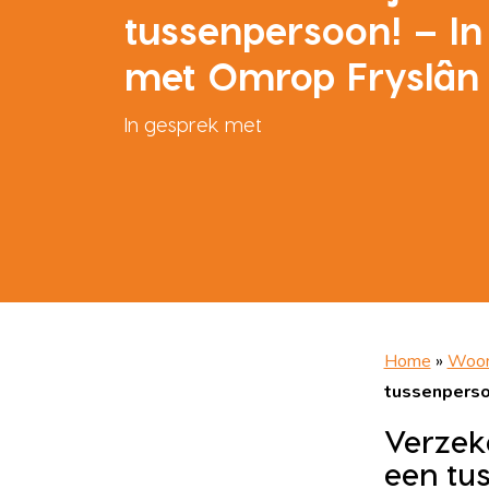
tussenpersoon! – In
met Omrop Fryslân
In gesprek met
Home
»
Woon
tussenperso
Verzek
een tu