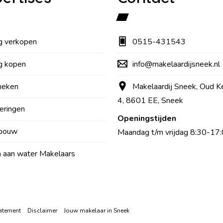
g verkopen
0515-431543
g kopen
info@makelaardijsneek.nl
heken
Makelaardij Sneek, Oud K
4, 8601 EE, Sneek
eringen
Openingstijden
bouw
Maandag t/m vrijdag 8:30-17:
aan water Makelaars
atement
Disclaimer
Jouw makelaar in Sneek