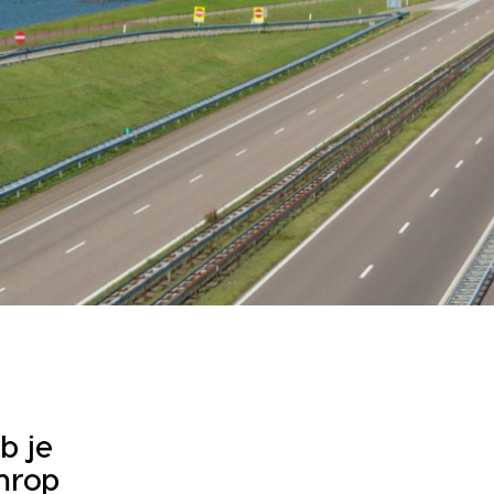
b je
mrop