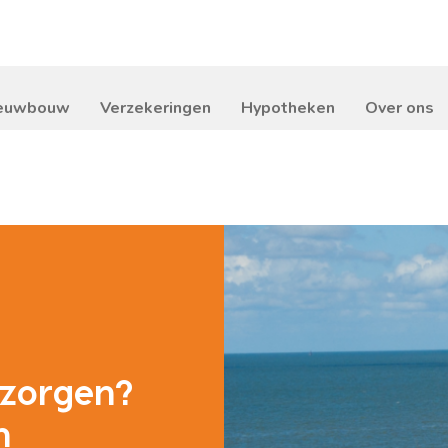
euwbouw
Verzekeringen
Hypotheken
Over ons
 zorgen?
n