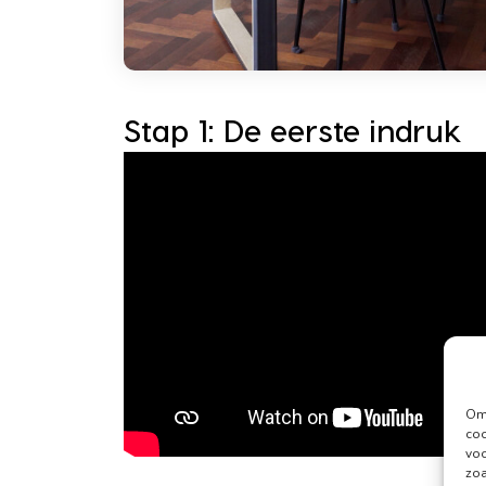
Stap 1: De eerste indruk
Om 
coo
voo
zoa