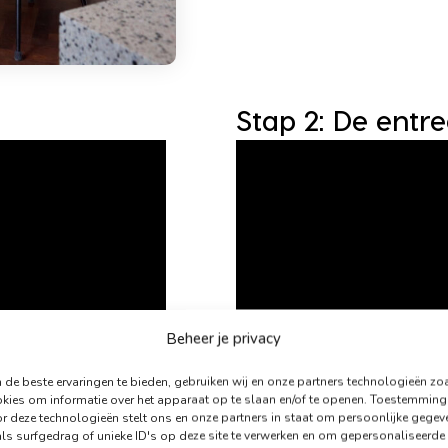
Stap 2: De entr
Beheer je privacy
de beste ervaringen te bieden, gebruiken wij en onze partners technologieën zo
kies om informatie over het apparaat op te slaan en/of te openen. Toestemming
r deze technologieën stelt ons en onze partners in staat om persoonlijke gegev
ls surfgedrag of unieke ID's op deze site te verwerken en om gepersonaliseerde