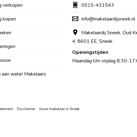
g verkopen
0515-431543
g kopen
info@makelaardijsneek.nl
heken
Makelaardij Sneek, Oud K
4, 8601 EE, Sneek
eringen
Openingstijden
bouw
Maandag t/m vrijdag 8:30-17:
aan water Makelaars
atement
Disclaimer
Jouw makelaar in Sneek