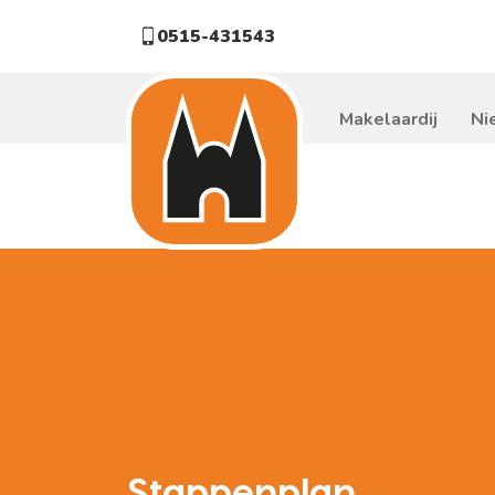
0515-431543
Makelaardij
Ni
Stappenplan