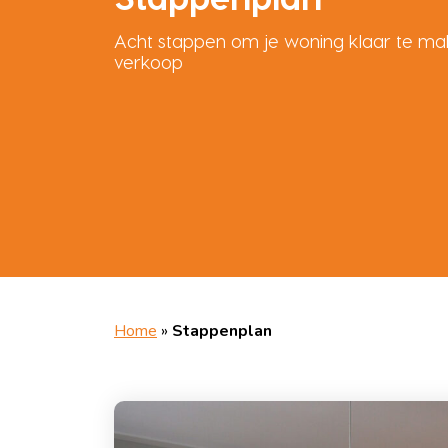
Acht stappen om je woning klaar te ma
verkoop
Home
»
Stappenplan