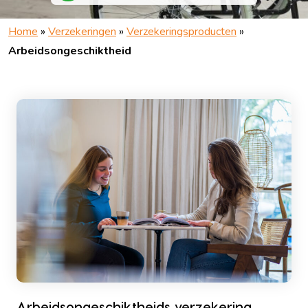
Home
»
Verzekeringen
»
Verzekeringsproducten
»
Arbeidsongeschiktheid
Arbeidsongeschiktheids verzekering