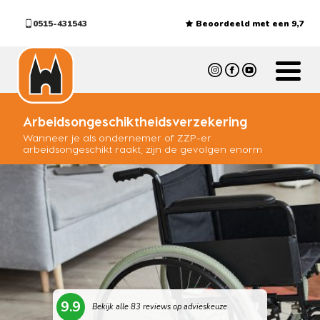
0515-431543
Beoordeeld met een 9,7
Arbeidsongeschiktheidsverzekering
Wanneer je als ondernemer of ZZP-er
arbeidsongeschikt raakt, zijn de gevolgen enorm
9.9
Bekijk alle 83 reviews op advieskeuze