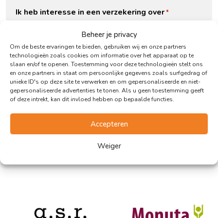
Ik heb interesse in een verzekering over
*
Beheer je privacy
Om de beste ervaringen te bieden, gebruiken wij en onze partners
CAPTCHA
technologieën zoals cookies om informatie over het apparaat op te
slaan en/of te openen. Toestemming voor deze technologieën stelt ons
en onze partners in staat om persoonlijke gegevens zoals surfgedrag of
unieke ID's op deze site te verwerken en om gepersonaliseerde en niet-
gepersonaliseerde advertenties te tonen. Als u geen toestemming geeft
of deze intrekt, kan dit invloed hebben op bepaalde functies.
Accepteren
Met de volgende partijen werken wij
Weiger
veelvuldig samen