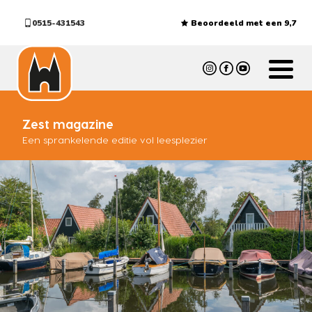
0515-431543
Beoordeeld met een 9,7
Zest magazine
Een sprankelende editie vol leesplezier