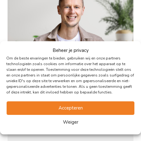
Beheer je privacy
Thom Klaver
Om de beste ervaringen te bieden, gebruiken wij en onze partners
technologieën zoals cookies om informatie over het apparaat op te
Mediamanager
slaan en/of te openen. Toestemming voor deze technologieën stelt ons
en onze partners in staat om persoonlijke gegevens zoals surfgedrag of
unieke ID's op deze site te verwerken en om gepersonaliseerde en niet-
gepersonaliseerde advertenties te tonen. Als u geen toestemming geeft
of deze intrekt, kan dit invloed hebben op bepaalde functies.
Accepteren
Weiger
Waar kan ik jou mee helpen?