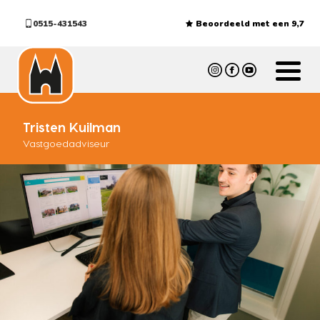
0515-431543
Beoordeeld met een 9,7
Tristen Kuilman
Vastgoedadviseur