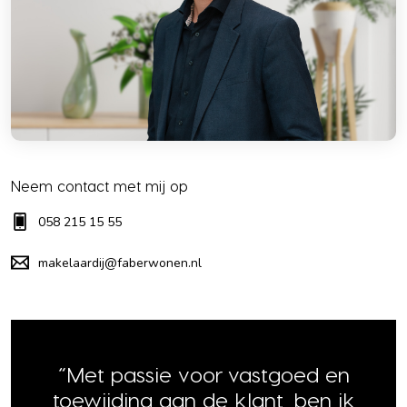
Neem contact met mij op
058 215 15 55
makelaardij@faberwonen.nl
“Met passie voor vastgoed en
toewijding aan de klant, ben ik