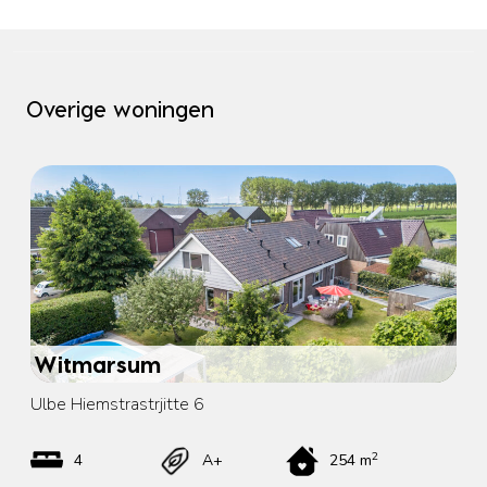
Overige woningen
Witmarsum
Ulbe Hiemstrastrjitte 6
2
4
A+
254 m