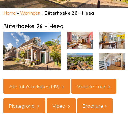
Home
»
Woningen
»
Bûterhoeke 26 – Heeg
Bûterhoeke 26 – Heeg
Alle foto's bekijken (49)
Virtuele Tour
Plattegrond
Video
Brochure