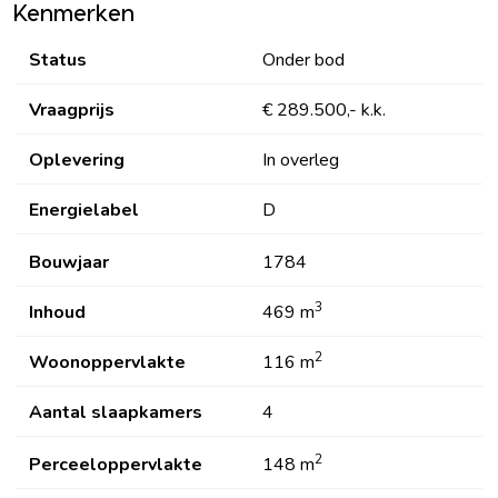
Kenmerken
Status
Onder bod
Vraagprijs
€ 289.500,- k.k.
Oplevering
In overleg
Energielabel
D
Bouwjaar
1784
3
Inhoud
469 m
2
Woonoppervlakte
116 m
Aantal slaapkamers
4
2
Perceeloppervlakte
148 m