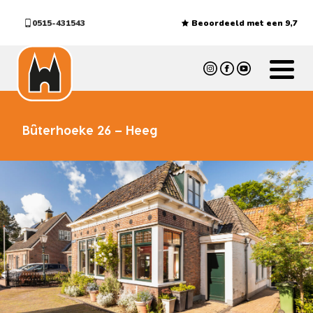
0515-431543
Beoordeeld met een 9,7
Bûterhoeke 26 – Heeg