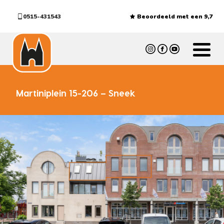
0515-431543
Beoordeeld met een 9,7
Martiniplein 15-206 – Sneek