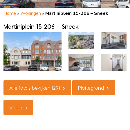
Home
»
Woningen
»
Martiniplein 15-206 – Sneek
Martiniplein 15-206 – Sneek
Alle foto's bekijken (29)
Plattegrond
Video