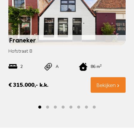
Franeker
Hofstraat 8
2
2
A
86 m
€ 315.000,- k.k.
Bekijken