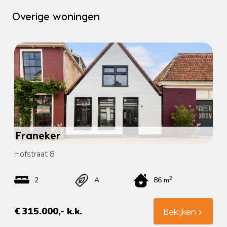
Overige woningen
Franeker
Hofstraat 8
2
2
A
86 m
€ 315.000,- k.k.
Bekijken