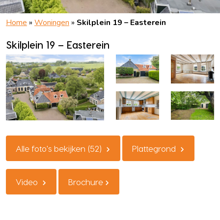
Home
»
Woningen
»
Skilplein 19 – Easterein
Skilplein 19 – Easterein
Alle foto's bekijken (52)
Plattegrond
Video
Brochure